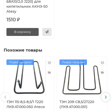
68А10/2,0 J220) для
кипятильник АКНЭ-50
Atesy
1510 ₽
В корзину
Похожие товары
Лидер продаж!
Лидер продаж!
ТЭН 115-8,5-8,5/1 Т220
ТЭН 209-С8,5/2Т220
ЛК9.47.000.050 Атеси
(ЛК9.47.000.051)