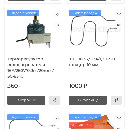
Лидер продаж!
Лидер продаж!
Терморегулятор
ТЭН 187-7,5-7,4/1,2 Т230
водонагревателя
штуцер 10 мм
16A/250V/0,9m/20mm/
30-85°С
360 ₽
1000 ₽
В корзину
В корзину
Лидер продаж!
Лидер продаж!
Акция -17%