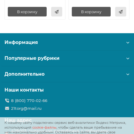
В корзину
В корзину
Информация
Популярные рубрики
Дополнительно
Наши контакты
8 (800) 770-02-66
21torg@mail.ru
Наш адрес
К нашему сайту подключен сервис веб-аналитики Яндекс Метрика,
использующий
cookie-файлы
, чтобы сделать ваше пребывание на
428003, Чувашская республика, г. Чебоксары,
нем максимально удобным. Оставаясь на сайте, вы даете свое